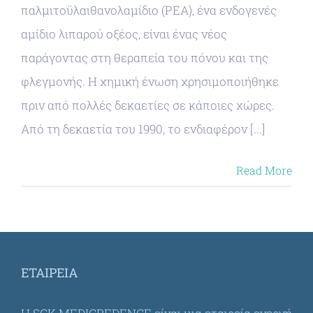
παλμιτοϋλαιθανολαμίδιο (PEA), ένα ενδογενές
αμίδιο λιπαρού οξέος, είναι ένας νέος
παράγοντας στη θεραπεία του πόνου και της
φλεγμονής. Η χημική ένωση χρησιμοποιήθηκε
πριν από πολλές δεκαετίες σε κάποιες χώρες.
Από τη δεκαετία του 1990, το ενδιαφέρον [...]
Read More
ΕΤΑΙΡΕΊΑ